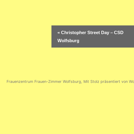
Veranstaltung-
«
Christopher Street Day – CSD
Navigation
Wolfsburg
Frauenzentrum Frauen-Zimmer Wolfsburg
,
Mit Stolz präsentiert von W