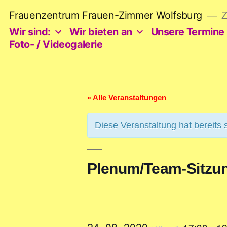
Zum
Frauenzentrum Frauen-Zimmer Wolfsburg
Z
Inhalt
springen
Wir sind:
Wir bieten an
Unsere Termine
Foto- / Videogalerie
« Alle Veranstaltungen
Diese Veranstaltung hat bereits 
Plenum/Team-Sitzu
24. 08. 2020