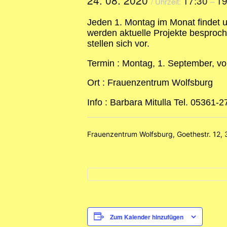
17:30
19
/ Uhrzeit:
–
Jeden 1. Montag im Monat findet u
werden aktuelle Projekte besproc
stellen sich vor.
Termin : Montag, 1. September, vo
Ort : Frauenzentrum Wolfsburg
Info : Barbara Mitulla Tel. 05361
Frauenzentrum Wolfsburg, Goethestr. 12,
Zum Kalender hinzufügen