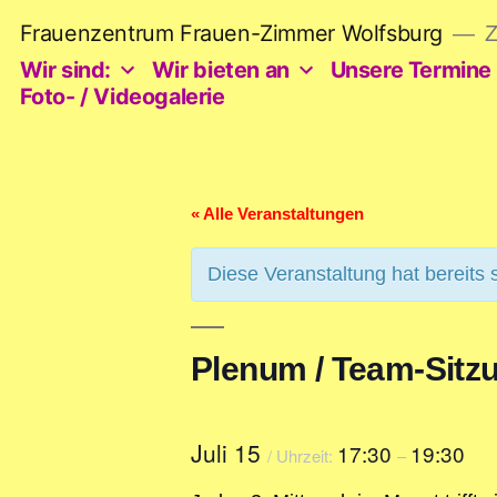
Zum
Frauenzentrum Frauen-Zimmer Wolfsburg
Z
Inhalt
springen
Wir sind:
Wir bieten an
Unsere Termine
Foto- / Videogalerie
« Alle Veranstaltungen
Diese Veranstaltung hat bereits 
Plenum / Team-Sitz
Juli 15
17:30
19:30
/ Uhrzeit:
–