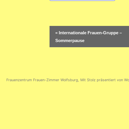
Veranstaltung-
«
Internationale Frauen-Gruppe –
Navigation
Sommerpause
Frauenzentrum Frauen-Zimmer Wolfsburg
,
Mit Stolz präsentiert von W