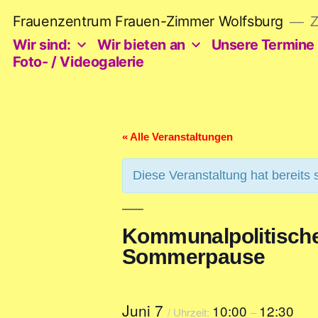
Zum
Frauenzentrum Frauen-Zimmer Wolfsburg
Z
Inhalt
springen
Wir sind:
Wir bieten an
Unsere Termine
Foto- / Videogalerie
« Alle Veranstaltungen
Diese Veranstaltung hat bereits 
Kommunalpolitisch
Sommerpause
Juni 7
10:00
12:30
/ Uhrzeit:
–