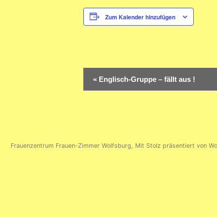
Zum Kalender hinzufügen
Veranstaltung-
«
Englisch-Gruppe – fällt aus !
Navigation
Frauenzentrum Frauen-Zimmer Wolfsburg
,
Mit Stolz präsentiert von W