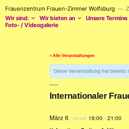
Zum
Frauenzentrum Frauen-Zimmer Wolfsburg
Z
Inhalt
springen
Wir sind:
Wir bieten an
Unsere Termine
Foto- / Videogalerie
« Alle Veranstaltungen
Diese Veranstaltung hat bereits 
Internationaler Frau
März 6
18:00
21:00
/ Uhrzeit:
–