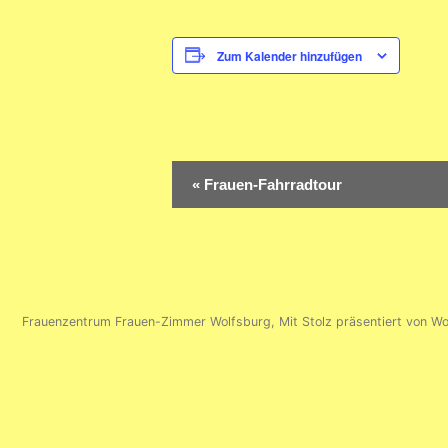
Zum Kalender hinzufügen
Veranstaltung-
«
Frauen-Fahrradtour
Navigation
Frauenzentrum Frauen-Zimmer Wolfsburg
,
Mit Stolz präsentiert von W