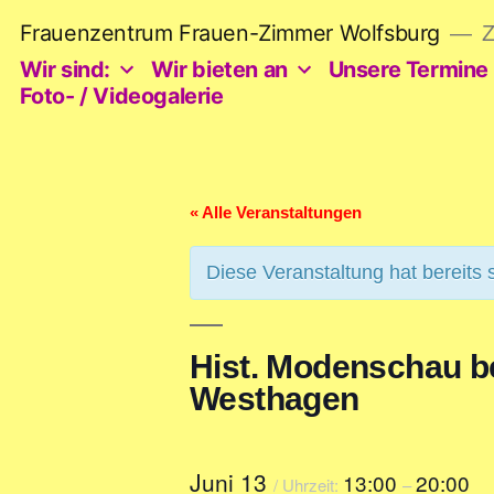
Zum
Frauenzentrum Frauen-Zimmer Wolfsburg
Z
Inhalt
springen
Wir sind:
Wir bieten an
Unsere Termine
Foto- / Videogalerie
« Alle Veranstaltungen
Diese Veranstaltung hat bereits 
Hist. Modenschau be
Westhagen
Juni 13
13:00
20:00
/ Uhrzeit:
–