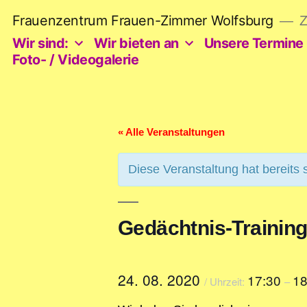
Zum
Frauenzentrum Frauen-Zimmer Wolfsburg
Z
Inhalt
springen
Wir sind:
Wir bieten an
Unsere Termine
Foto- / Videogalerie
« Alle Veranstaltungen
Diese Veranstaltung hat bereits 
Gedächtnis-Training
24. 08. 2020
17:30
18
/ Uhrzeit:
–