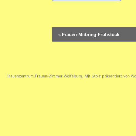
Veranstaltung-
«
Frauen-Mitbring-Frühstück
Navigation
Frauenzentrum Frauen-Zimmer Wolfsburg
,
Mit Stolz präsentiert von W