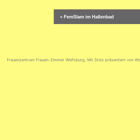
Veranstaltung-
«
FemSlam im Hallenbad
Navigation
Frauenzentrum Frauen-Zimmer Wolfsburg
,
Mit Stolz präsentiert von W