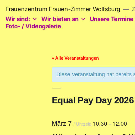
Zum
Frauenzentrum Frauen-Zimmer Wolfsburg
Z
Inhalt
springen
Wir sind:
Wir bieten an
Unsere Termine
Foto- / Videogalerie
« Alle Veranstaltungen
Diese Veranstaltung hat bereits 
Equal Pay Day 2026
März 7
10:30
12:00
/ Uhrzeit:
–